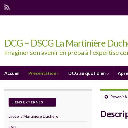
DCG – DSCG La Martinière Duch
Imaginer son avenir en prépa à l'expertise c
Accueil
Présentation
DCG au quotidien
Aprè
Revenir à
LIENS EXTERNES
Descri
Lycée la Martinière Duchère
ENT