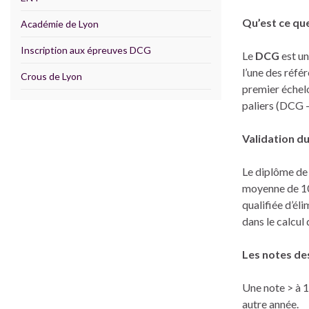
Qu’est ce qu
Académie de Lyon
Inscription aux épreuves DCG
Le
DCG
est un
l’une des réfé
Crous de Lyon
premier échelo
paliers (DCG
Validation du
Le diplôme de
moyenne de 10/
qualifiée d’éli
dans le calcul
Les notes de
Une note > à 1
autre année.