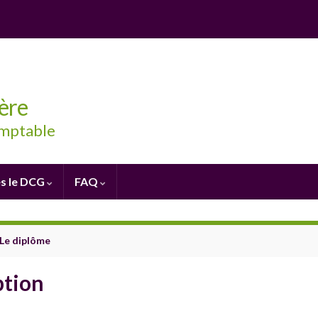
ère
omptable
s le DCG
FAQ
Le diplôme
ption