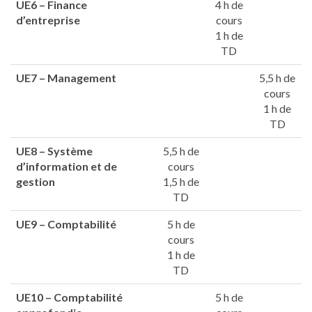
UE6 –
Finance
4 h de
d’entreprise
cours
1 h de
TD
UE7 –
Management
5,5 h de
cours
1 h de
TD
UE8 –
Système
5,5 h de
d’information et de
cours
gestion
1,5 h de
TD
UE9 –
Comptabilité
5 h de
cours
1 h de
TD
UE10 –
Comptabilité
5 h de