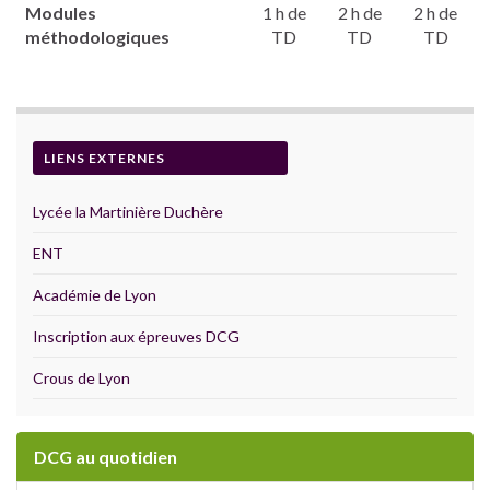
Modules
1 h de
2 h de
2 h de
méthodologiques
TD
TD
TD
LIENS EXTERNES
Lycée la Martinière Duchère
ENT
Académie de Lyon
Inscription aux épreuves DCG
Crous de Lyon
DCG au quotidien