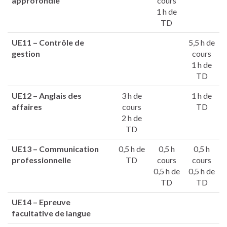
approfondie
cours
1 h de
TD
UE11 –
Contrôle de
5,5 h de
gestion
cours
1 h de
TD
UE12 –
Anglais des
3 h de
1 h de
affaires
cours
TD
2 h de
TD
UE13 –
Communication
0,5 h de
0,5 h
0,5 h
professionnelle
TD
cours
cours
0,5 h de
0,5 h de
TD
TD
UE14 –
Epreuve
facultative de langue