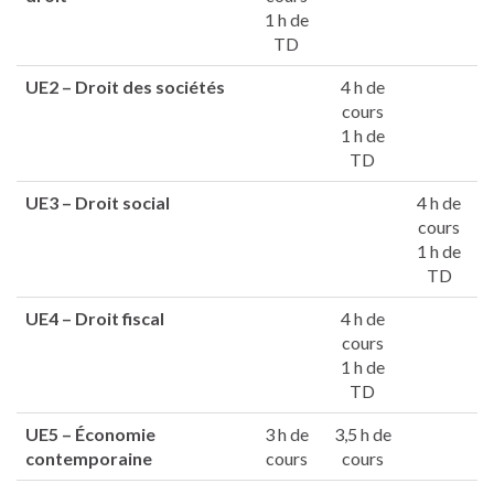
1 h de
TD
UE2 –
Droit des sociétés
4 h de
cours
1 h de
TD
UE3 –
Droit social
4 h de
cours
1 h de
TD
UE4 –
Droit fiscal
4 h de
cours
1 h de
TD
UE5 –
Économie
3 h de
3,5 h de
contemporaine
cours
cours