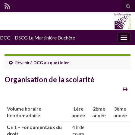
Tog
sear
for
DCG – DSCG La Martinière Duchère
Togg
navig
Revenir à
DCG au quotidien
Organisation de la scolarité
Volume horaire
1ère
2ème
3ème
hebdomadaire
année
année
année
UE 1 –
Fondamentaux du
4 h de
droit
cours