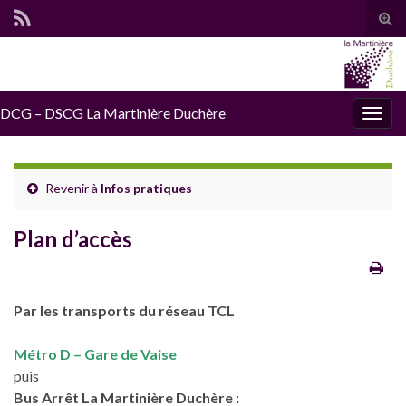
Tog
sear
for
DCG – DSCG La Martinière Duchère
Togg
navig
Revenir à
Infos pratiques
Plan d’accès
Par les transports du réseau TCL
Métro D – Gare de Vaise
puis
Bus Arrêt La Martinière Duchère :